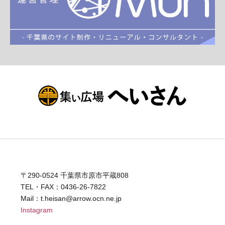
〒290-0524 千葉県市原市平蔵808
TEL・FAX：0436-26-7822
Mail：t.heisan@arrow.ocn.ne.jp
Instagram